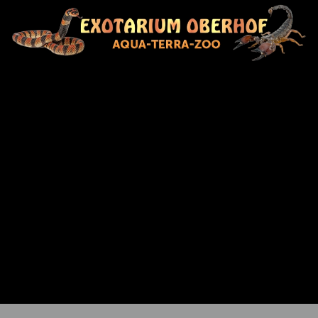
Lassen Sie sich von der
geheimnisvollen Welt der
Reptilien, Amphibien & Insekten
verzaubern!