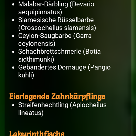
Malabar-Bärbling (Devario
aequipinnatus)
Siamesische Rüsselbarbe
(Crossocheilus siamensis)
Ceylon-Saugbarbe (Garra
ceylonensis)
Schachbrettschmerle (Botia
sidthimunki)
Gebändertes Dornauge (Pangio
kuhli)
Eierlegende Zahnkärpflinge
Streifenhechtling (Aplocheilus
lineatus)
Labyrinthfische